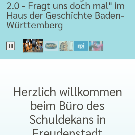
2.0 - Fragt uns doch mal" im
am 20. Oktober 2026
essen als bestätigen
religionspädagogischem
wird fortlaufend aktualisiert.
Haus der Geschichte Baden-
Material?
Württemberg
Hier geht zu rpi virtuell ...
Herzlich willkommen
beim Büro des
Schuldekans in
Freudenstadt