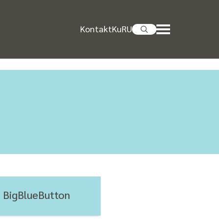
Kontakt
KuRU
BigBlueButton