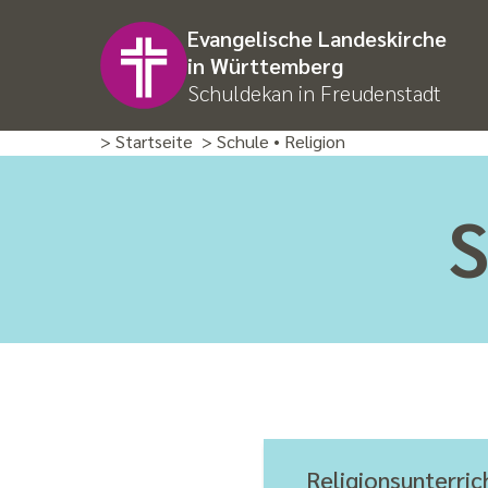
Evangelische Landeskirche
in Württemberg
Schuldekan in Freudenstadt
> Startseite
> Schule • Religion
S
Religions­unterric