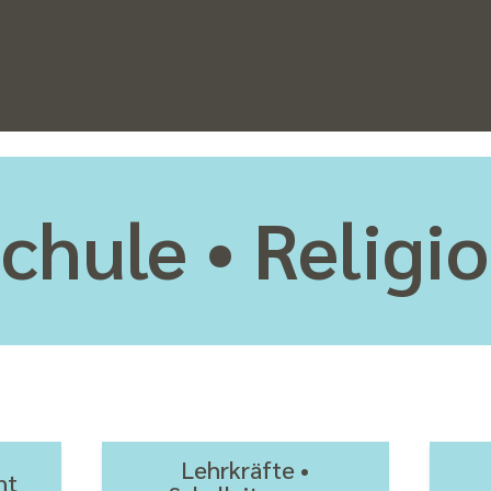
chule • Religi
Lehrkräfte •
ht