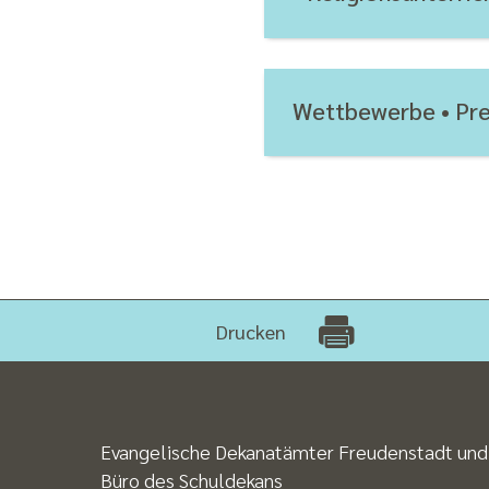
Wettbewerbe • Pre
Drucken
Evangelische Dekanatämter Freudenstadt und
Büro des Schuldekans