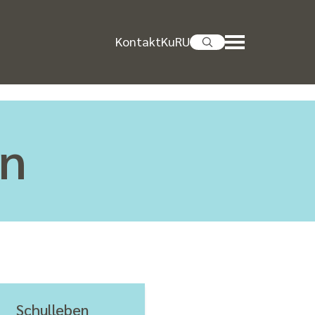
Kontakt
KuRU
on
Schulleben