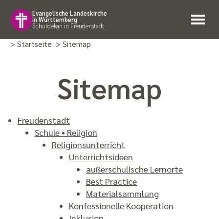
Evangelische Landeskirche
in Württemberg
Schuldekan in Freudenstadt
> Startseite
> Sitemap
Sitemap
Freudenstadt
Schule • Religion
Religions­unterricht
Unterrichtsideen
außer­schulische Lernorte
Best Practice
Material­sammlung
Konfes­sionelle Koopera­tion
Inklusion