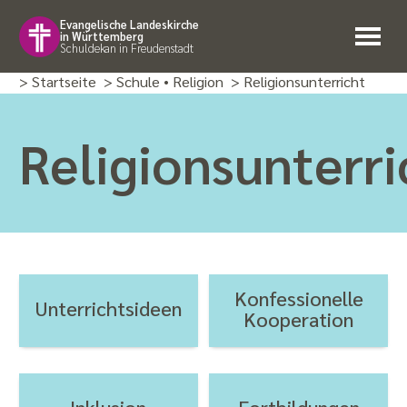
Evangelische Landeskirche
in Württemberg
Schuldekan in Freudenstadt
> Startseite
> Schule • Religion
> Religions­unterricht
Religionsunterri
Konfes­sionelle
Unterrichtsideen
Koopera­tion
Inklusion
Fortbildungen