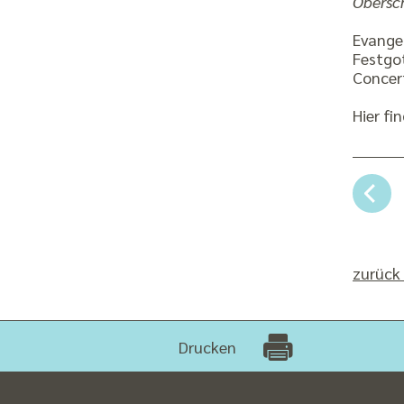
Obersc
Evange
Festgot
Concer
Hier fi
zurück 
Drucken