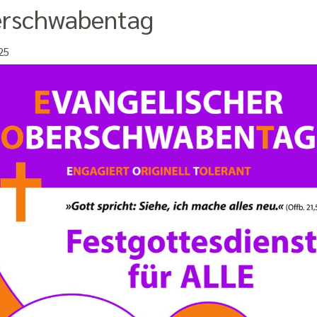
rschwabentag
25